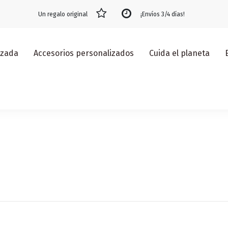
Un regalo original
¡Envíos 3/4 días!
izada
Accesorios personalizados
Cuida el planeta