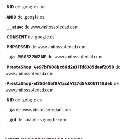
-
NID
de .google.com
-
ANID
de .google.es
-
__atuvc
de www.vinilossoledad.com
-
CONSENT
de .google.es
-
PHPSESSID
de www.vinilossoledad.com
-
_ga_PMG3Z2WZMF
de .www.vinilossoledad.com
-
PrestaShop-4e97bf608bc66d2a37fd6385deaf2050
de
.www.vinilossoledad.com
-
PrestaShop-ef35045bf841acd4127d5480b1118deb
de
.www.vinilossoledad.com
-
NID
de .google.es
-
_ga
de .www.vinilossoledad.com
-
_gid
de .analytics.google.com